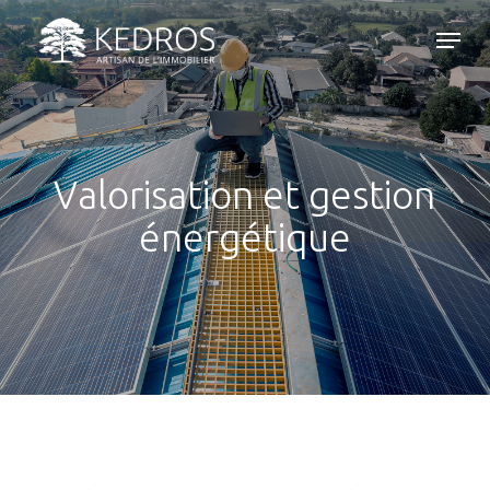
Skip
Menu
to
main
content
Valorisation et gestion
énergétique